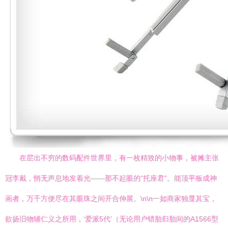
在层出不穷的数码配件世界里，有一枚精致的小物事，被摊主张
冠李戴，悄无声息地发着光——那不起眼的“托座君”。能顶平板成神
画者，万千方便尽在其眼珠之间开合伸展。\n\n一如商家独显其宝，
欲扬旧物辅仁义之所用，‘爱派5代’（无论用户错胎归胎间的A1566型